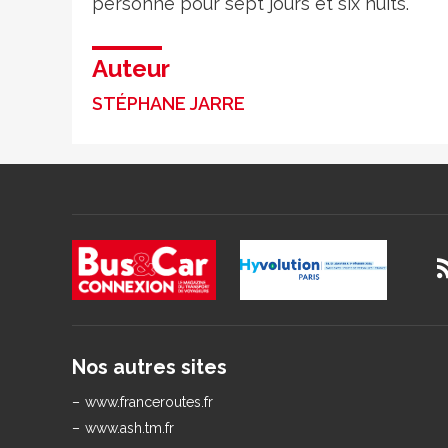
personne pour sept jours et six nuits.
Auteur
STÉPHANE JARRE
Nos autres sites
www.franceroutes.fr
www.ash.tm.fr