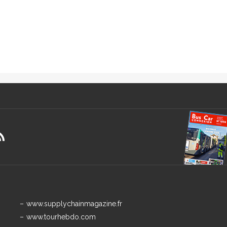
www.supplychainmagazine.fr
www.tourhebdo.com