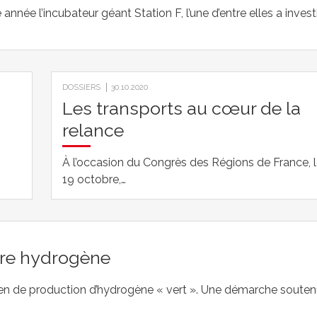
année l’incubateur géant Station F, l’une d’entre elles a investi
DOSSIERS
30.10.2020
Les transports au cœur de la
relance
À l’occasion du Congrès des Régions de France, 
19 octobre,…
ière hydrogène
éen de production d’hydrogène « vert ». Une démarche soute