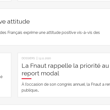
ve attitude
es Français exprime une attitude positive vis-à-vis des
DOSSIERS
13.11.2020
La Fnaut rappelle la priorité au
report modal
té
À l’occasion de son congrès annuel, la Fnaut a r
publique…