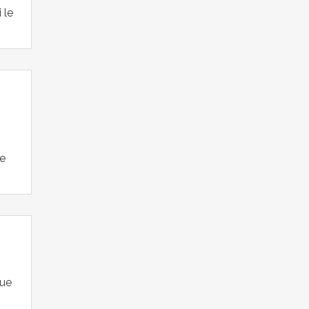
 le
le
nue