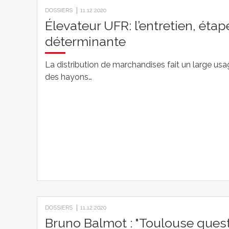
DOSSIERS
11.12.2020
Élevateur UFR: l’entretien, étap
déterminante
La distribution de marchandises fait un large us
des hayons…
DOSSIERS
11.12.2020
Bruno Balmot : "Toulouse quest