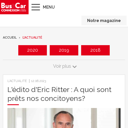
MENU
Notre magazine
ACCUEIL
L’ACTUALITÉ
2020
2019
2018
2017
2016
2015
Voir
plus
2014
2013
2012
L’ACTUALITÉ
12.06.2023
L'édito d'Eric Ritter : A quoi sont
2011
2010
2009
prêts nos concitoyens?
2008
2007
2006