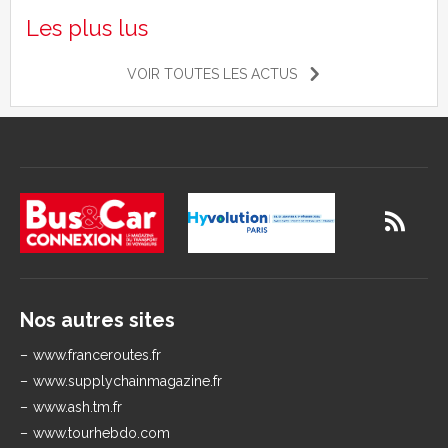
Les plus lus
VOIR TOUTES LES ACTUS
Nos autres sites
www.franceroutes.fr
www.supplychainmagazine.fr
www.ash.tm.fr
www.tourhebdo.com