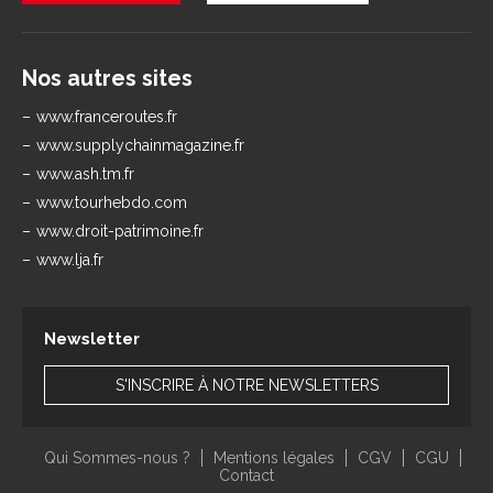
Nos autres sites
www.franceroutes.fr
www.supplychainmagazine.fr
www.ash.tm.fr
www.tourhebdo.com
www.droit-patrimoine.fr
www.lja.fr
Newsletter
S'INSCRIRE À NOTRE NEWSLETTERS
Qui Sommes-nous ?
Mentions légales
CGV
CGU
Contact