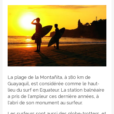
Crédit photo
La plage de la Montañita, à 180 km de
Guayaquil, est considérée comme le haut-
lieu du surf en Equateur. La station balnéaire
a pris de l'ampleur ces dernière années, à
l'abri de son monument au surfeur.
Les surfeurs sont aussi des globe-trotters, et