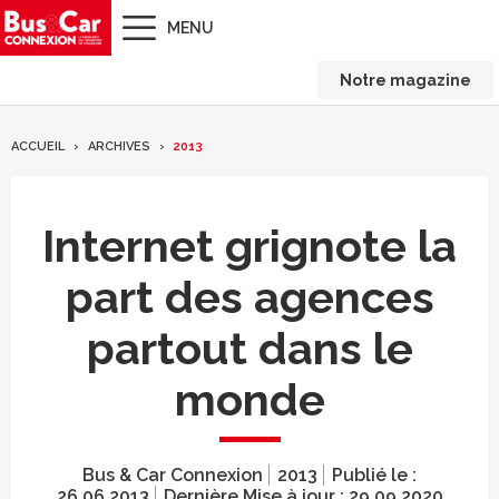
MENU
Notre magazine
ACCUEIL
ARCHIVES
2013
Internet grignote la
part des agences
partout dans le
monde
Bus & Car Connexion
2013
Publié le :
26.06.2013
Dernière Mise à jour :
29.09.2020