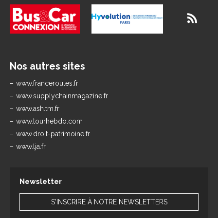
Nos autres sites
www.franceroutes.fr
www.supplychainmagazine.fr
www.ash.tm.fr
www.tourhebdo.com
www.droit-patrimoine.fr
www.lja.fr
Newsletter
S'INSCRIRE À NOTRE NEWSLETTERS