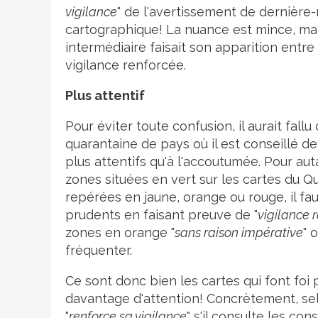
vigilance
" de l'avertissement de dernière-
cartographique! La nuance est mince, mais
intermédiaire faisait son apparition entre 
vigilance renforcée.
Plus attentif
Pour éviter toute confusion, il aurait fall
quarantaine de pays où il est conseillé de
plus attentifs qu'à l'accoutumée. Pour auta
zones situées en vert sur les cartes du 
repérées en jaune, orange ou rouge, il fau
prudents en faisant preuve de "
vigilance 
zones en orange "
sans raison impérative
" 
fréquenter.
Ce sont donc bien les cartes qui font foi p
davantage d'attention! Concrètement, selon
"
renforce sa vigilance
" s'il consulte les con