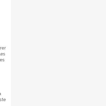
rer
les
ues
à
ste