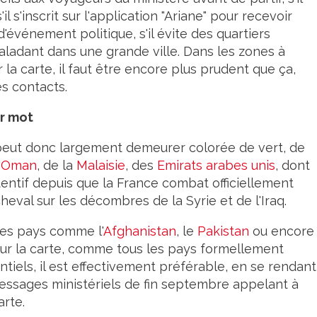
'il s'inscrit sur l'application "Ariane" pour recevoir
événement politique, s'il évite des quartiers
ladant dans une grande ville. Dans les zones à
la carte, il faut être encore plus prudent que ça,
s contacts.
er mot
 peut donc largement demeurer colorée de vert, de
d'Oman
, de la
Malaisie
, des
Emirats arabes unis
, dont
tentif depuis que la France combat officiellement
heval sur les décombres de la Syrie et de l'Iraq.
des pays comme l'
Afghanistan
, le
Pakistan
ou encore 
r la carte, comme tous les pays formellement
tiels, il est effectivement préférable, en se rendant
messages ministériels de fin septembre appelant à
arte.