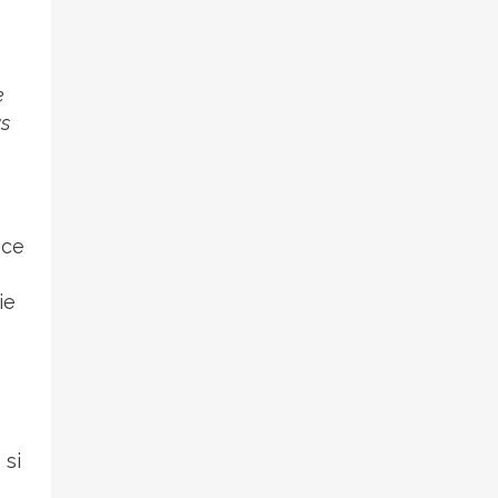
e
ys
nce
ie
 si