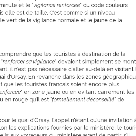
minute et le "
vigilance renforcée
" du code couleurs
 elle est de taille. C'est comme si un niveau
le vert de la vigilance normale et le jaune de la
u comprendre que les touristes à destination de la
 "
renforcer sa vigilance
" devaient simplement se mont
nt, il n'est pas nécessaire d'aller au-delà en visitant 
Quai d'Orsay. En revanche dans les zones géographiq
t que les touristes français soient encore plus
renforcée
" en zone jaune ou en évitant carrément les
ou en rouge qu'il est "
formellement déconseillé
" de
our le quai d'Orsay, l'appel n'étant qu'une invitation 
 les explications fournies par le ministère, le touri
seils aux voyageurs du ministère avant de partir, s'il