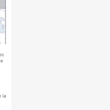
es
ce
 la