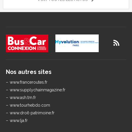
Nos autres sites
www.franceroutes.fr
www.supplychainmagazine.fr
www.ash.tm.fr
www.tourhebdo.com
www.droit-patrimoine.fr
www.lja.fr