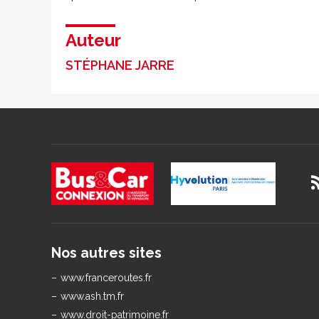
Auteur
STÉPHANE JARRE
Nos autres sites
www.franceroutes.fr
www.ash.tm.fr
www.droit-patrimoine.fr