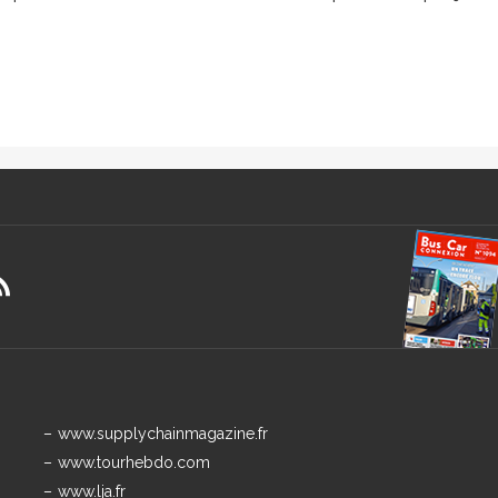
www.supplychainmagazine.fr
www.tourhebdo.com
www.lja.fr