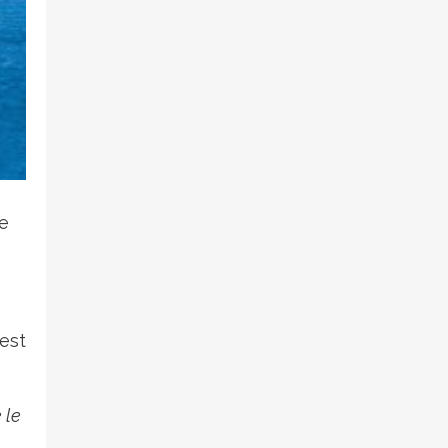
e
uest
 le