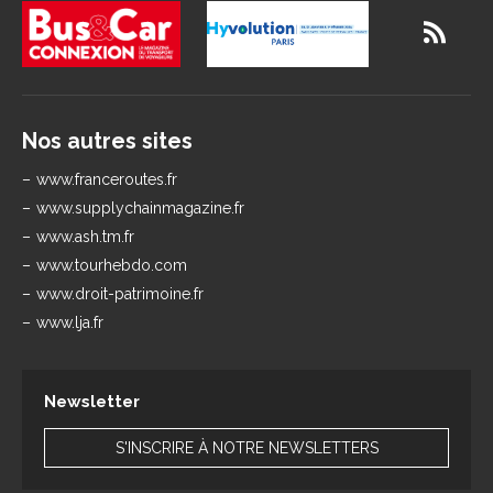
Nos autres sites
www.franceroutes.fr
www.supplychainmagazine.fr
www.ash.tm.fr
www.tourhebdo.com
www.droit-patrimoine.fr
www.lja.fr
Newsletter
S'INSCRIRE À NOTRE NEWSLETTERS