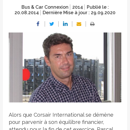
Bus & Car Connexion
2014
Publié le :
20.08.2014
Dernière Mise à jour :
29.09.2020
Crédit photo
Alors que Corsair International se démène
pour parvenir à son équilibre financier,
attendu pour la fin de cet exercice, Pascal