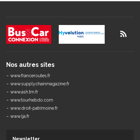
Nos autres sites
www.franceroutes.fr
www.supplychainmagazine.fr
www.ash.tm.fr
www.tourhebdo.com
www.droit-patrimoine.fr
www.lja.fr
Newsletter