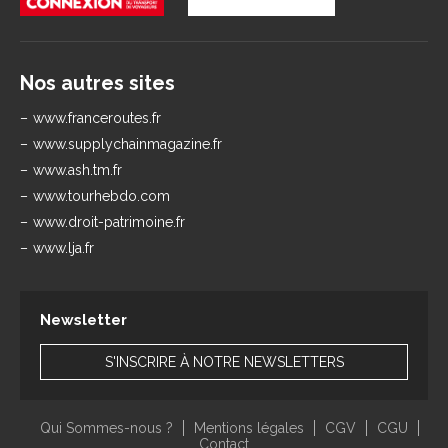
Nos autres sites
www.franceroutes.fr
www.supplychainmagazine.fr
www.ash.tm.fr
www.tourhebdo.com
www.droit-patrimoine.fr
www.lja.fr
Newsletter
S'INSCRIRE À NOTRE NEWSLETTERS
Qui Sommes-nous ?
Mentions légales
CGV
CGU
Contact