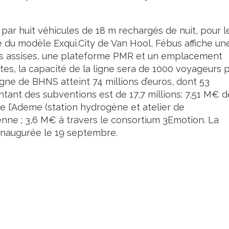
par huit véhicules de 18 m rechargés de nuit, pour l
du modèle Exqui.City de Van Hool, Fébus affiche un
es assises, une plateforme PMR et un emplacement
es, la capacité de la ligne sera de 1000 voyageurs 
igne de BHNS atteint 74 millions d’euros, dont 53
tant des subventions est de 17,7 millions: 7,51 M€ d
€ de l’Ademe (station hydrogène et atelier de
nne ; 3,6 M€ à travers le consortium 3Emotion. La
inaugurée le 19 septembre.