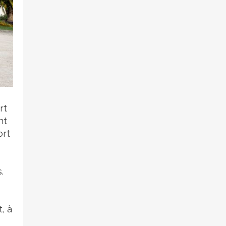
rt
nt
ort
.
, à