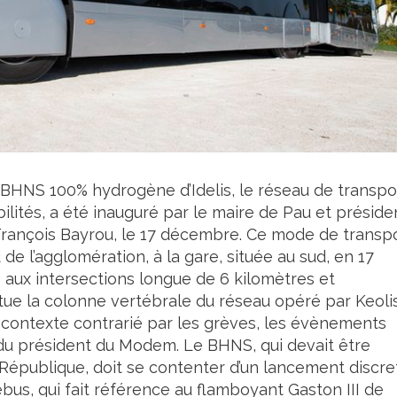
 BHNS 100% hydrogène d’Idelis, le réseau de transpo
lités, a été inauguré par le maire de Pau et préside
François Bayrou, le 17 décembre. Ce mode de transp
d de l’agglomération, à la gare, située au sud, en 17
é aux intersections longue de 6 kilomètres et
itue la colonne vertébrale du réseau opéré par Keolis
 contexte contrarié par les grèves, les évènements
s du président du Modem. Le BHNS, qui devait être
République, doit se contenter d’un lancement discret
us, qui fait référence au flamboyant Gaston III de