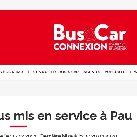
S BUS & CAR
LES ENQUÊTES BUS & CAR
AGENDA
PUBLICITÉ ET P
s mis en service à Pau
é le :
17.12.2019
Dernière Mise à jour :
30.09.2020