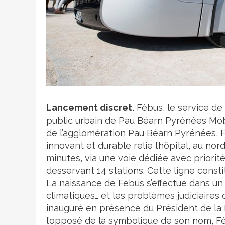
Crédit photo
Lancement discret.
Fébus, le service de
public urbain de Pau Béarn Pyrénées Mobi
de l’agglomération Pau Béarn Pyrénées, 
innovant et durable relie l’hôpital, au nor
minutes, via une voie dédiée avec priorit
desservant 14 stations. Cette ligne const
La naissance de Febus s’effectue dans un
climatiques… et les problèmes judiciaire
inauguré en présence du Président de la 
l’opposé de la symbolique de son nom, Féb