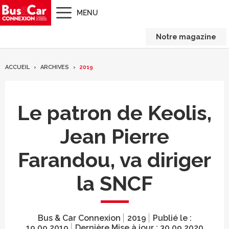
MENU
Notre magazine
ACCUEIL
ARCHIVES
2019
Le patron de Keolis,
Jean Pierre
Farandou, va diriger
la SNCF
Bus & Car Connexion
2019
Publié le :
19.09.2019
Dernière Mise à jour :
30.09.2020