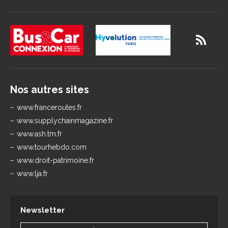
Nos autres sites
www.franceroutes.fr
www.supplychainmagazine.fr
www.ash.tm.fr
www.tourhebdo.com
www.droit-patrimoine.fr
www.lja.fr
Newsletter