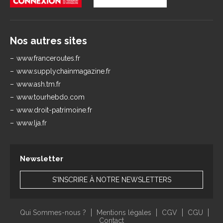
Nos autres sites
www.franceroutes.fr
www.supplychainmagazine.fr
www.ash.tm.fr
www.tourhebdo.com
www.droit-patrimoine.fr
www.lja.fr
Newsletter
S'INSCRIRE À NOTRE NEWSLETTERS
Qui Sommes-nous ?
Mentions légales
CGV
CGU
Contact