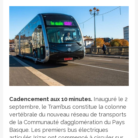
Crédit photo
Cadencement aux 10 minutes.
Inauguré le 2
septembre, le Tram’bus constitue la colonne
vertébrale du nouveau réseau de transports
de la Communauté d’agglomération du Pays
Basque. Les premiers bus électriques
articulés Irizar ont commencé à circuler sur