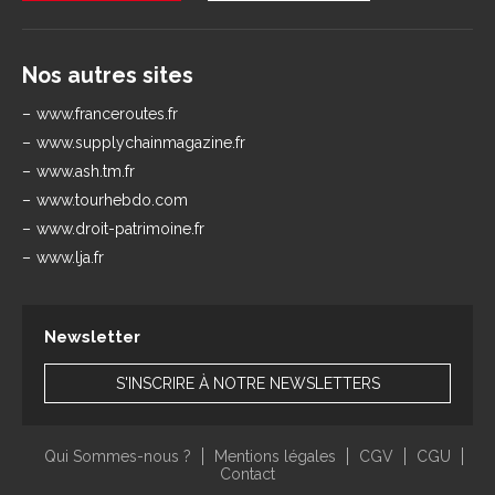
Nos autres sites
www.franceroutes.fr
www.supplychainmagazine.fr
www.ash.tm.fr
www.tourhebdo.com
www.droit-patrimoine.fr
www.lja.fr
Newsletter
S'INSCRIRE À NOTRE NEWSLETTERS
Qui Sommes-nous ?
Mentions légales
CGV
CGU
Contact