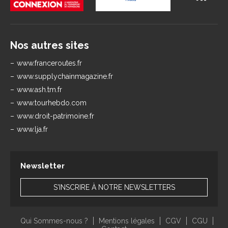
Nos autres sites
www.franceroutes.fr
www.supplychainmagazine.fr
www.ash.tm.fr
www.tourhebdo.com
www.droit-patrimoine.fr
www.lja.fr
Newsletter
S'INSCRIRE À NOTRE NEWSLETTERS
Qui Sommes-nous ?
Mentions légales
CGV
CGU