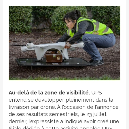
Crédit photo
Au-delà de la zone de visibilité.
UPS
entend se développer pleinement dans la
livraison par drone. À l'occasion de l'annonce
de ses résultats semestriels, le 23 juillet
dernier, l’expressiste a indiqué avoir créé une
filiale dédiée à cette activité appelée UPS