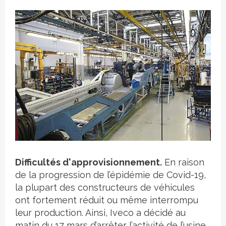
Crédit photo
Difficultés d'approvisionnement.
En raison
de la progression de l’épidémie de Covid-19,
la plupart des constructeurs de véhicules
ont fortement réduit ou même interrompu
leur production. Ainsi, Iveco a décidé au
matin du 17 mars d’arrêter l’activité de l’usine