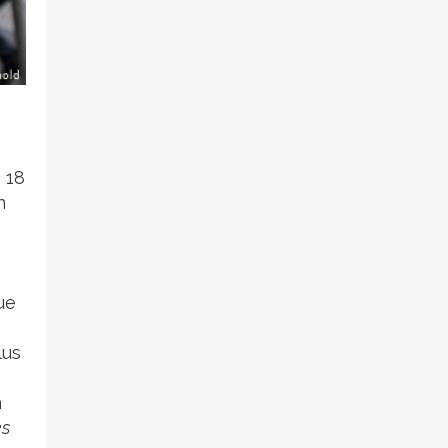
 18
n
ue
lus
n
es