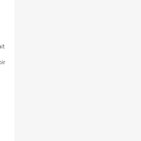
it
oir