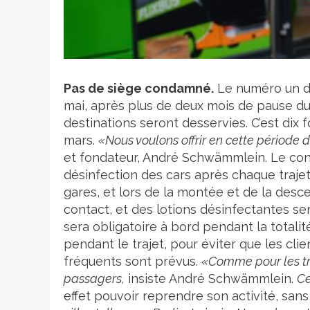
Crédit photo
Pas de siège condamné.
Le numéro un du 
mai, après plus de deux mois de pause du
destinations seront desservies. C’est dix 
mars.
«Nous voulons offrir en cette période
et fondateur, André Schwämmlein. Le con
désinfection des cars après chaque trajet
gares, et lors de la montée et de la desc
contact, et des lotions désinfectantes se
sera obligatoire à bord pendant la totalit
pendant le trajet, pour éviter que les clie
fréquents sont prévus.
«Comme pour les tr
passagers,
insiste André Schwämmlein.
Ce
effet pouvoir reprendre son activité, sans