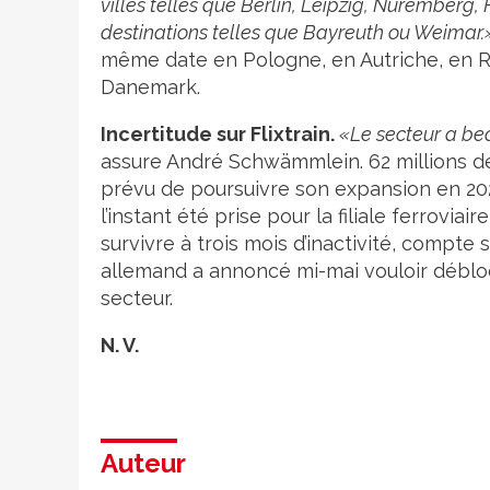
villes telles que Berlin, Leipzig, Nuremberg,
destinations telles que Bayreuth ou Weimar.
même date en Pologne, en Autriche, en Ré
Danemark.
Incertitude sur Flixtrain.
«Le secteur a bea
assure André Schwämmlein. 62 millions de
prévu de poursuivre son expansion en 202
l’instant été prise pour la filiale ferrovia
survivre à trois mois d’inactivité, compte 
allemand a annoncé mi-mai vouloir débloqu
secteur.
N. V.
Auteur