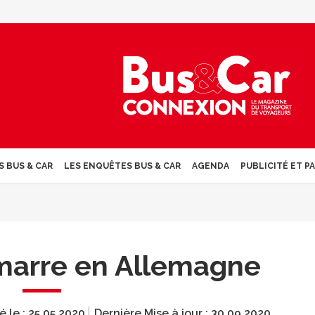
S BUS & CAR
LES ENQUÊTES BUS & CAR
AGENDA
PUBLICITÉ ET P
marre en Allemagne
é le :
25.05.2020
Dernière Mise à jour :
30.09.2020