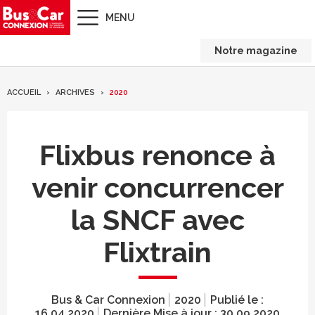
MENU
Notre magazine
ACCUEIL
ARCHIVES
2020
Flixbus renonce à
venir concurrencer
la SNCF avec
Flixtrain
Bus & Car Connexion
2020
Publié le :
16.04.2020
Dernière Mise à jour :
30.09.2020