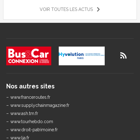
VOIR TOUTES LES ACTUS
Nos autres sites
www.franceroutes.fr
www.supplychainmagazine.fr
www.ash.tm.fr
www.tourhebdo.com
www.droit-patrimoine.fr
www.lja.fr