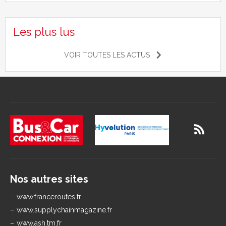
Les plus lus
VOIR TOUTES LES ACTUS
Nos autres sites
www.franceroutes.fr
www.supplychainmagazine.fr
www.ash.tm.fr