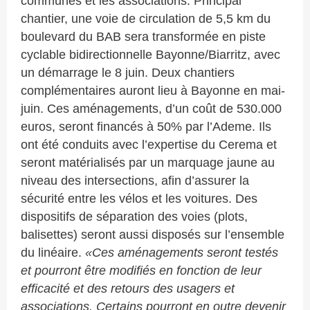
communes et les associations.
Principal
chantier,
une voie de circulation
de 5,5 km du
boulevard du BAB
sera transformée en piste
cyclable bidirectionnelle Bayonne/Biarritz,
avec
un démarrage le 8 juin. Deux chantiers
complémentaires auront lieu à Bayonne en mai-
juin
. Ces aménagements,
d’un
coût
de
530.000
e
u
ros,
seront financés à
50%
par l’
Ademe.
Ils
ont été conduits avec l’expertise du Cerema et
seront matérialisés par un marquage jaune au
niveau des
intersections,
afin d’
assurer la
sécurité entre les vélos et les voitures.
Des
dispositifs de
séparation des voies (plots,
balisettes) seront aussi disposés sur l’ensemble
du linéaire.
«Ces aménagements seront testés
et pourront être modifiés en fonction de leur
efficacité et des retours des usagers et
associations. Certains pourront en outre devenir