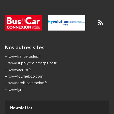
Nos autres sites
www.franceroutes.fr
www.supplychainmagazine.fr
www.ash.tm.fr
www.tourhebdo.com
www.droit-patrimoine.fr
www.lja.fr
Newsletter