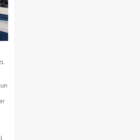
1.
 un
er
l