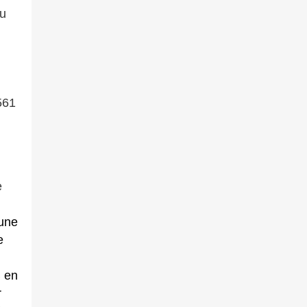
au
561
e
 une
e
B en
r