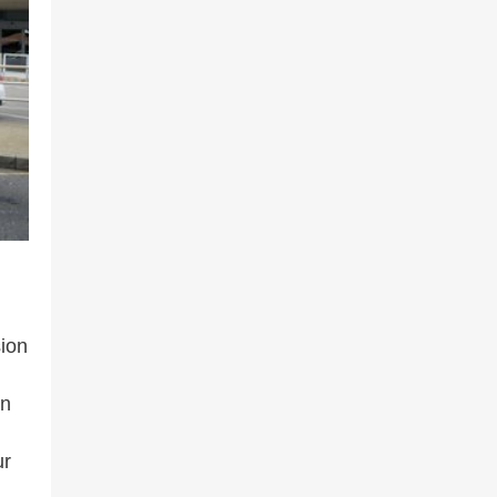
sion
on
ur