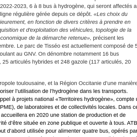
i 2022-2023, 6 à 8 bus à hydrogène, qui seront affectés 
 ligne régulière gérée depuis ce dépôt.
«Les choix du
rieurement, en fonction de divers critères à prendre en
sition et d'exploitation des véhicules, topologie de la
re économique de la démarche retenue»,
précisent les
cembre. Le parc de Tisséo est actuellement composé de 
u roulant au GNV. On dénombre notamment 16 bus
 25 articulés hybrides et 248 gazole (117 articulés, 20
ropole toulousaine, et la Région Occitanie d’une manièr
voriser l’utilisation de l’hydrogène dans les transports.
ppel à projets national «Territoires hydrogène», compte
PME), de laboratoires et de collectivités locales. Dans c
 accueillera en 2020
une station de production et de
arité d’être située en zone publique et ouverte à tous. AT
 tout d’abord utilisée pour alimenter quatre bus, opérés pa