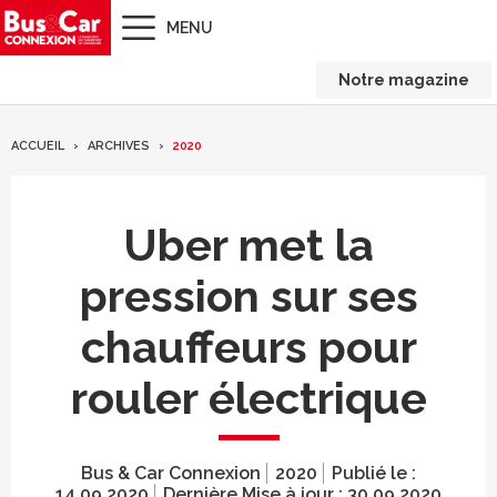
MENU
Notre magazine
ACCUEIL
ARCHIVES
2020
Uber met la
pression sur ses
chauffeurs pour
rouler électrique
Bus & Car Connexion
2020
Publié le :
14.09.2020
Dernière Mise à jour :
30.09.2020