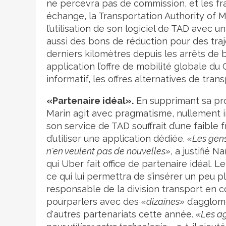
ne percevra pas de commission, et les frai
échange, la Transportation Authority of 
l’utilisation de son logiciel de TAD avec
aussi des bons de réduction pour des traj
derniers kilomètres depuis les arrêts de
application l’offre de mobilité globale du 
informatif, les offres alternatives de tran
«Partenaire idéal».
En supprimant sa pro
Marin agit avec pragmatisme, nullement in
son service de TAD souffrait d’une faible
d’utiliser une application dédiée.
«Les gens 
n'en veulent pas de nouvelles»
, a justifié 
qui Uber fait office de partenaire idéal. 
ce qui lui permettra de s’insérer un peu p
responsable de la division transport en 
pourparlers avec des
«dizaines»
d’agglom
d'autres partenariats cette année.
«Les a