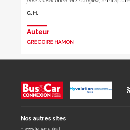
pour utiliser notre technologie»
, a-t-il ajouté
G. H.
Auteur
GRÉGOIRE HAMON
Nos autres sites
www.franceroutes.fr