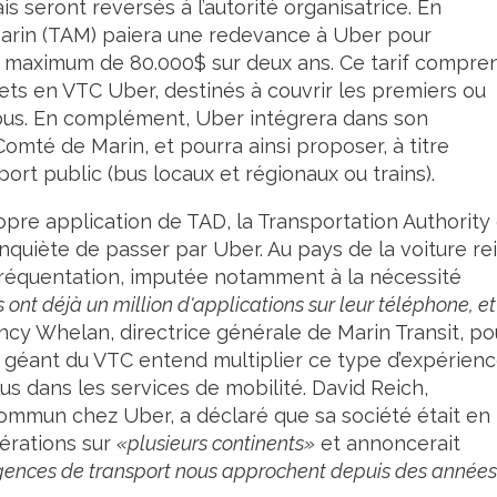
s seront reversés à l’autorité organisatrice. En
Marin (TAM) paiera une redevance à Uber pour
 un maximum de 80.000$ sur deux ans. Ce tarif compre
ets en VTC Uber, destinés à couvrir les premiers ou
 bus. En complément, Uber intégrera dans son
Comté de Marin, et pourra ainsi proposer, à titre
sport public (bus locaux et régionaux ou trains).
pre application de TAD, la Transportation Authority 
quiète de passer par Uber. Au pays de la voiture re
 fréquentation, imputée notamment à la nécessité
ont déjà un million d'applications sur leur téléphone, et 
Nancy Whelan, directrice générale de Marin Transit, po
Le géant du VTC entend multiplier ce type d’expérienc
lus dans les services de mobilité. David Reich,
commun chez Uber, a déclaré que sa société était en
érations sur
«plusieurs continents»
et annoncerait
gences de transport nous approchent depuis des années