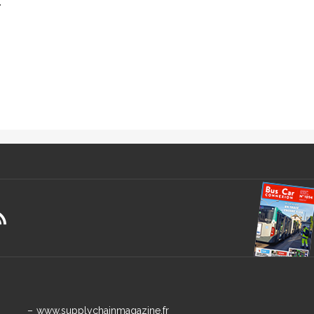
.
www.supplychainmagazine.fr