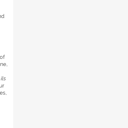
nd
of
ine,
ils
ur
es,