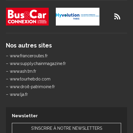
Nos autres sites
www.franceroutes.fr
www.supplychainmagazine.fr
www.ash.tm.fr
www.tourhebdo.com
www.droit-patrimoine.fr
www.lja.fr
Newsletter
S'INSCRIRE À NOTRE NEWSLETTERS