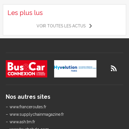
Les plus lus
VOIR TOUTES LES ACTUS
Nos autres sites
www.franceroutes.fr
www.supplychainmagazine.fr
www.ash.tm.fr