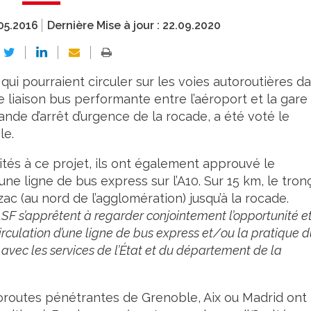
05.2016
Dernière Mise à jour :
22.09.2020
qui pourraient circuler sur les voies autoroutières d
e liaison bus performante entre l’aéroport et la gare
ande d’arrêt d’urgence de la rocade, a été voté le
le.
ités à ce projet, ils ont également approuvé le
ne ligne de bus express sur l’A10. Sur 15 km, le tro
 (au nord de l’agglomération) jusqu’à la rocade.
F s’apprêtent à regarder conjointement l’opportunité et
rculation d’une ligne de bus express et/ou la pratique d
avec les services de l’État et du département de la
oroutes pénétrantes de Grenoble, Aix ou Madrid ont