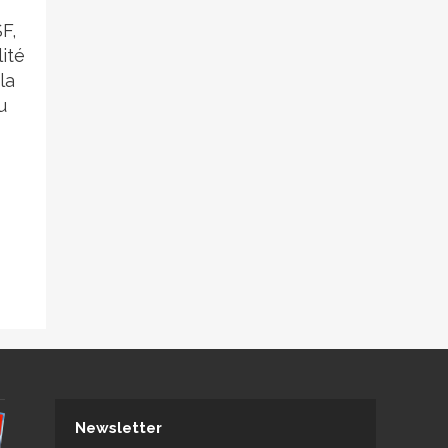
F,
ité
la
u
Newsletter