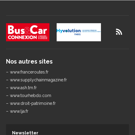
Nos autres sites
www.franceroutes.fr
www.supplychainmagazine.fr
www.ash.tm.fr
www.tourhebdo.com
www.droit-patrimoine.fr
www.lja.fr
Newsletter