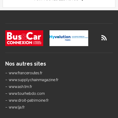
Nos autres sites
www.franceroutes.fr
www.supplychainmagazine.fr
www.ash.tm.fr
www.tourhebdo.com
www.droit-patrimoine.fr
www.lja.fr