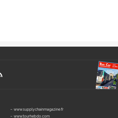
www.supplychainmagazine.fr
www.tourhebdo.com