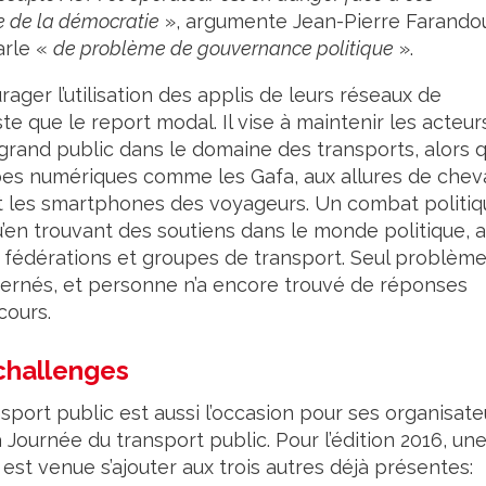
me de la démocratie
», argumente Jean-Pierre Farando
arle «
de problème de gouvernance politique
».
rager l’utilisation des applis de leurs réseaux de
e que le report modal. Il vise à maintenir les acteur
rand public dans le domaine des transports, alors 
upes numériques comme les Gafa, aux allures de chev
 et les smartphones des voyageurs. Un combat politi
’en trouvant des soutiens dans le monde politique, a
 fédérations et groupes de transport. Seul problème
ernés, et personne n’a encore trouvé de réponses
cours.
challenges
ort public est aussi l’occasion pour ses organisate
 Journée du transport public. Pour l’édition 2016, un
st venue s’ajouter aux trois autres déjà présentes: