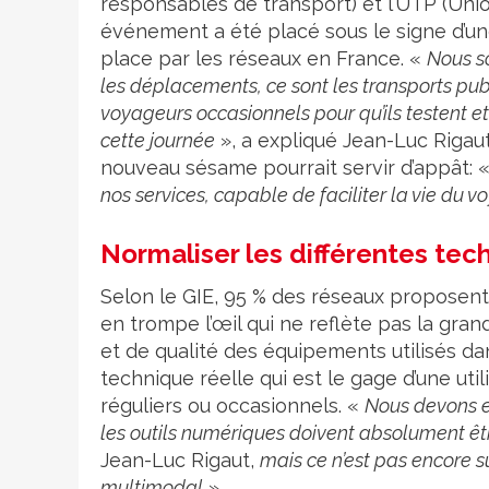
responsables de transport) et l’UTP (Union
événement a été placé sous le signe d’un
place par les réseaux en France. «
Nous s
les déplacements, ce sont les transports pub
voyageurs occasionnels pour qu’ils testent e
cette journée
», a expliqué Jean-Luc Rigaut,
nouveau sésame pourrait servir d’appât: 
nos services, capable de faciliter la vie du v
Normaliser les différentes tec
Selon le GIE, 95 % des réseaux proposen
en trompe l’œil qui ne reflète pas la gr
et de qualité des équipements utilisés da
technique réelle qui est le gage d’une util
réguliers ou occasionnels. «
Nous devons e
les outils numériques doivent absolument êt
Jean-Luc Rigaut,
mais ce n’est pas encore su
multimodal
».