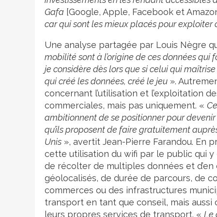
Gafa
[Google, Apple, Facebook et Amazon,
car qui sont les mieux placés pour exploite
Une analyse partagée par Louis Nègre qu
mobilité sont à l’origine de ces données qui f
je considère dès lors que si celui qui maîtris
qui créé les données, créé le jeu
». Autrement
concernant l’utilisation et l’exploitation
commerciales, mais pas uniquement. «
Ce
ambitionnent de se positionner pour devenir
qu’ils proposent de faire gratuitement auprè
Unis
», avertit Jean-Pierre Farandou. En pro
cette utilisation du wifi par le public qu
de récolter de multiples données et d’en 
géolocalisés, de durée de parcours, de c
commerces ou des infrastructures municip
transport en tant que conseil, mais aussi
leurs propres services de transport. «
Le 