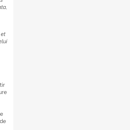
ta,
 et
elui
tir
ure
de
 de