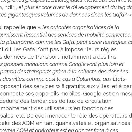
 ndlr],
et plus encore avec le développement du big da
r ces gigantesques volumes de données sinon les Gafa?
»
i rappelle que «
les autorités organisatrices de la
ournissent l’essentiel des services de mobilité connectée,
e la plateforme, comme les Gafa, peut écrire les règles, c
 dit, les Gafa n’ont pas à imposer leurs règles
 des données de transport, notamment à des fins
s groupes mondiaux comme Google vont plus loin et
 patron des transports grâce à la collecte des données
s des villes, comme c’est le cas à Columbus, aux États-
posant des services wifi gratuits aux villes, et à par
i y connecte ses appareils mobiles, Google est en mes
déduire des tendances de flux de circulation
omportement des utilisateurs en fonction des
ales, etc. De quoi menacer le rôle des opérateurs 
 celui des AOM en tant qu’analystes et organisatrices
couple AOM et opérateur est en danger face à ces