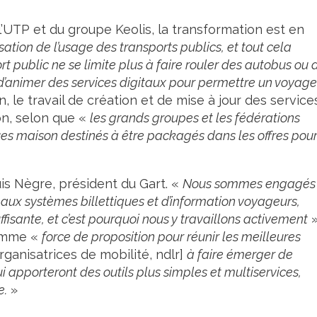
’UTP et du groupe Keolis, la transformation est en
tion de l’usage des transports publics, et tout cela
t public ne se limite plus à faire rouler des autobus ou 
d’animer des services digitaux pour permettre un voyage
in, le travail de création et de mise à jour des service
on, selon que «
les grands groupes et les fédérations
ues maison destinés à être packagés dans les offres pou
s Nègre, président du Gart. «
Nous sommes engagés
ux systèmes billettiques et d’information voyageurs,
fisante, et c’est pourquoi nous y travaillons activement
»
comme «
force de proposition pour réunir les meilleures
rganisatrices de mobilité, ndlr]
à faire émerger de
ui apporteront des outils plus simples et multiservices,
e.
»