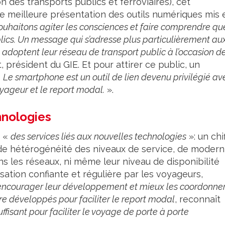
 des transports publics et ferroviaires), cet
e meilleure présentation des outils numériques mis 
ouhaitons agiter les consciences et faire comprendre qu
lics. Un message qui s’adresse plus particulièrement au
t adoptent leur réseau de transport public à l’occasion d
 président du GIE. Et pour attirer ce public, un
«
Le smartphone est un outil de lien devenu privilégié av
oyageur et le report modal.
».
hnologies
t «
des services liés aux nouvelles technologies
»: un chi
ande hétérogénéité des niveaux de service, de modern
ns les réseaux, ni même leur niveau de disponibilité
isation confiante et régulière par les voyageurs,
ncourager leur développement et mieux les coordonner
re développés pour faciliter le report modal
, reconnaît
ffisant pour faciliter le voyage de porte à porte