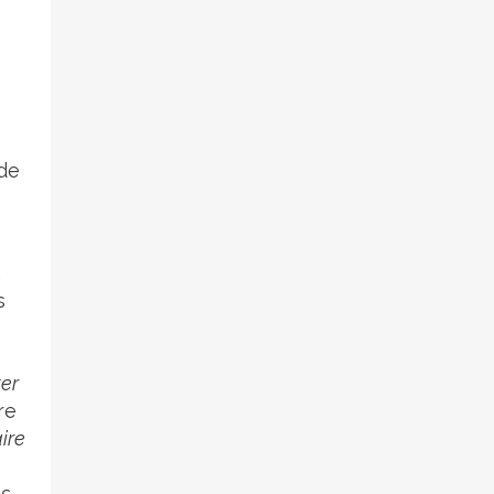
 de
.
s
ter
re
ire
es