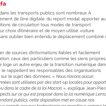
afa
 dans les transports publics sont nombreux. À
ement de l’ère digitale, du report modal: apporter au
ditions de circulation tous modes de transport
r choix d’itinéraire et de moyen utilisé: voiture
, sans oublier bien entendu le déplacement combiné
er de sources d’informations fiables et facilement
tion, ceux des particuliers comme les siens propres
 loge un autre enjeu de la transition numérique dan
e le rappellent les responsables des organisations
 sur le sujet des données. «
Nous n’avons aucun
nnées sont utilisées par des start-up locales pour appor
u dans le cadre de la loi Macron
», explique Jean-Pier
ects sur ce qui est proposé dans la loi numérique Lema
rendant publics, cette disposition met en cause nos
s aux grands groupes technologiques mondiaux comme l