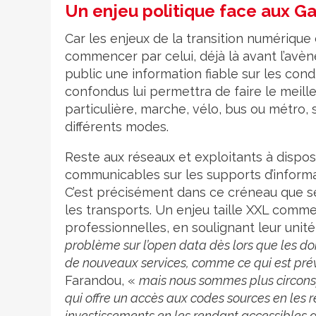
Un enjeu politique face aux G
Car les enjeux de la transition numérique
commencer par celui, déjà là avant l’avèn
public une information fiable sur les con
confondus lui permettra de faire le meilleu
particulière, marche, vélo, bus ou métro
différents modes.
Reste aux réseaux et exploitants à dispos
communicables sur les supports d’informa
C’est précisément dans ce créneau que se
les transports. Un enjeu taille XXL comm
professionnelles, en soulignant leur unité
problème sur l’open data dès lors que les do
de nouveaux services, comme ce qui est prév
Farandou, «
mais nous sommes plus circonsp
qui offre un accès aux codes sources en les 
investissements en les rendant accessible