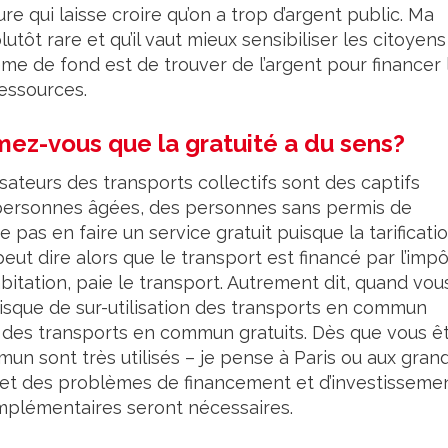
re qui laisse croire qu’on a trop d’argent public. Ma
lutôt rare et qu’il vaut mieux sensibiliser les citoyens
ème de fond est de trouver de l’argent pour financer 
ressources.
mez-vous que la gratuité a du sens?
lisateurs des transports collectifs sont des captifs
 personnes âgées, des personnes sans permis de
 pas en faire un service gratuit puisque la tarificati
eut dire alors que le transport est financé par l’impô
abitation, paie le transport. Autrement dit, quand vou
 risque de sur-utilisation des transports en commun
des transports en commun gratuits. Dès que vous ê
un sont très utilisés – je pense à Paris ou aux gran
tion et des problèmes de financement et d’investissemen
omplémentaires seront nécessaires.