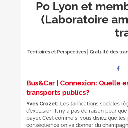
Po Lyon et memb
(Laboratoire 
tr
Territoires et Perspectives
Gratuité des tran
Bus&Car | Connexion: Quelle est
transports publics?
Yves Crozet:
Les tarifications sociales r
d’exclusion. Il n’y a pas de raison pour qu
payer. C’est comme si vous disiez que le
conséquence on va donner du champagne g