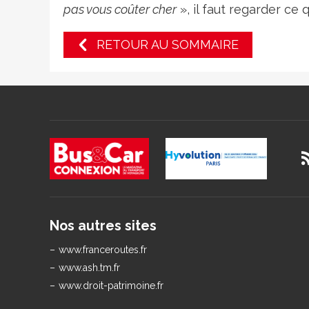
pas vous coûter cher
», il faut regarder ce
RETOUR AU SOMMAIRE
Nos autres sites
www.franceroutes.fr
www.ash.tm.fr
www.droit-patrimoine.fr