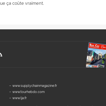
 que ça coûte vraiment.
www.supplychainmagazine.fr
www.tourhebdo.com
www.lja.fr