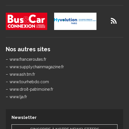
Nos autres sites
www.franceroutes.fr
www.supplychainmagazine.fr
www.ash.tm.fr
www.tourhebdo.com
www.droit-patrimoine.fr
www.lja.fr
Newsletter