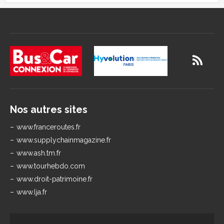
Nos autres sites
www.franceroutes.fr
www.supplychainmagazine.fr
www.ash.tm.fr
www.tourhebdo.com
www.droit-patrimoine.fr
www.lja.fr