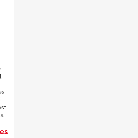
e
l
es
i
est
s.
des