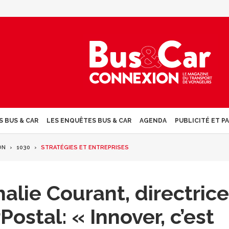
S BUS & CAR
LES ENQUÊTES BUS & CAR
AGENDA
PUBLICITÉ ET P
ON
1030
STRATÉGIES ET ENTREPRISES
alie Courant, directrice
ostal: « Innover, c’est