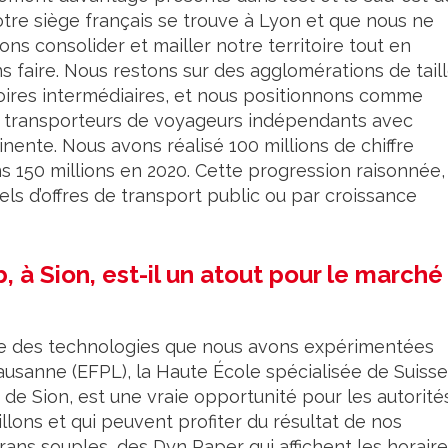
notre siège français se trouve à Lyon et que nous ne
ns consolider et mailler notre territoire tout en
s faire. Nous restons sur des agglomérations de tail
oires intermédiaires, et nous positionnons comme
des transporteurs de voyageurs indépendants avec
nente. Nous avons réalisé 100 millions de chiffre
ns 150 millions en 2020. Cette progression raisonnée,
ls d’offres de transport public ou par croissance
, à Sion, est-il un atout pour le marché
ce des technologies que nous avons expérimentées
ausanne (EFPL), la Haute École spécialisée de Suisse
e de Sion, est une vraie opportunité pour les autorité
llons et qui peuvent profiter du résultat de nos
ans souples, des Dyn Paper qui affichent les horair