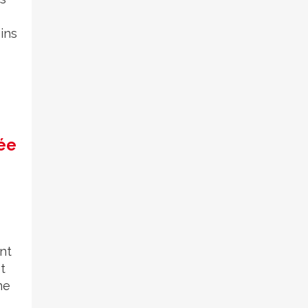
ins
ée
nt
t
ne