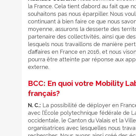
la France. Cela tient d’abord au fait que 
souhaitons pas nous éparpiller. Nous voulo
continuant à bien faire ce que nous savon
moyenne, assurons la desserte des territ
partenaire des collectivités, ainsi que 
lesquels nous travaillons de manière perti
d’affaires en France en 2016, et nous viso
pourra être atteinte par réponse aux appe
externe.
BCC: En quoi votre Mobility Lab
français?
N. C.:
La possibilité de déployer en Fran
avec l’École polytechnique fédérale de L
occidentale, le Canton du Valais et la Vill
organisatrices avec lesquelles nous travai
recherches. Nous avons ainsi créé des écr