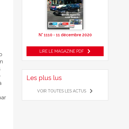
N° 1110 - 11 décembre 2020
LIRE LE MAGAZINE PDF
o
in
s
e
Les plus lus
à
VOIR TOUTES LES ACTUS
par