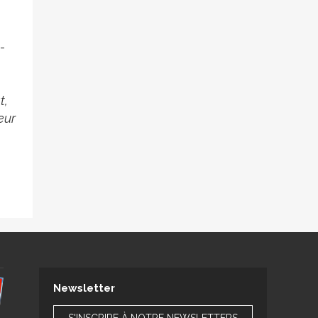
-
t,
eur
Newsletter