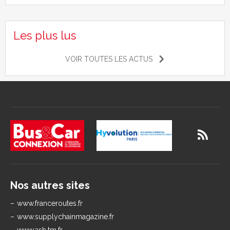
Les plus lus
VOIR TOUTES LES ACTUS
Nos autres sites
www.franceroutes.fr
www.supplychainmagazine.fr
www.ash.tm.fr