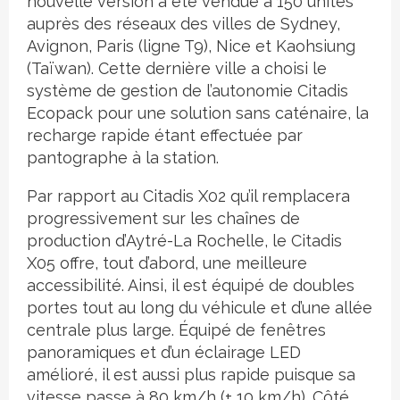
nouvelle version a été vendue à 150 unités
auprès des réseaux des villes de Sydney,
Avignon, Paris (ligne T9), Nice et Kaohsiung
(Taïwan). Cette dernière ville a choisi le
système de gestion de l’autonomie Citadis
Ecopack pour une solution sans caténaire, la
recharge rapide étant effectuée par
pantographe à la station.
Par rapport au Citadis X02 qu’il remplacera
progressivement sur les chaînes de
production d’Aytré-La Rochelle, le Citadis
X05 offre, tout d’abord, une meilleure
accessibilité. Ainsi, il est équipé de doubles
portes tout au long du véhicule et d’une allée
centrale plus large. Équipé de fenêtres
panoramiques et d’un éclairage LED
amélioré, il est aussi plus rapide puisque sa
vitesse passe à 80 km/h (+ 10 km/h). Côté