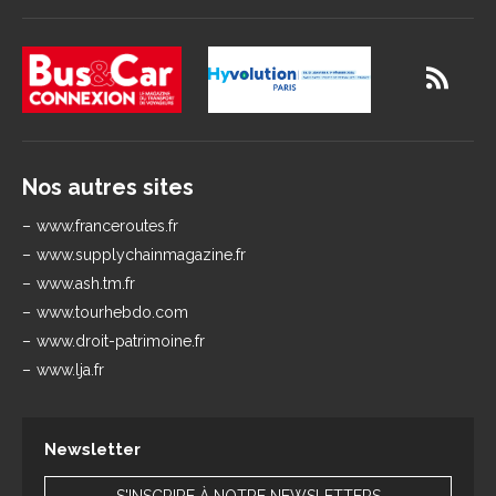
Nos autres sites
www.franceroutes.fr
www.supplychainmagazine.fr
www.ash.tm.fr
www.tourhebdo.com
www.droit-patrimoine.fr
www.lja.fr
Newsletter
S'INSCRIRE À NOTRE NEWSLETTERS