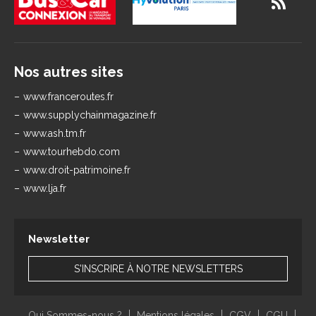
Nos autres sites
www.franceroutes.fr
www.supplychainmagazine.fr
www.ash.tm.fr
www.tourhebdo.com
www.droit-patrimoine.fr
www.lja.fr
Newsletter
S'INSCRIRE À NOTRE NEWSLETTERS
Qui Sommes-nous ?
Mentions légales
CGV
CGU