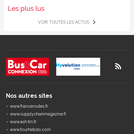
Les plus lus
VOIR TOUTES LES ACTUS
Nos autres sites
www.franceroutes.fr
www.supplychainmagazine.fr
www.ash.tm.fr
www.tourhebdo.com