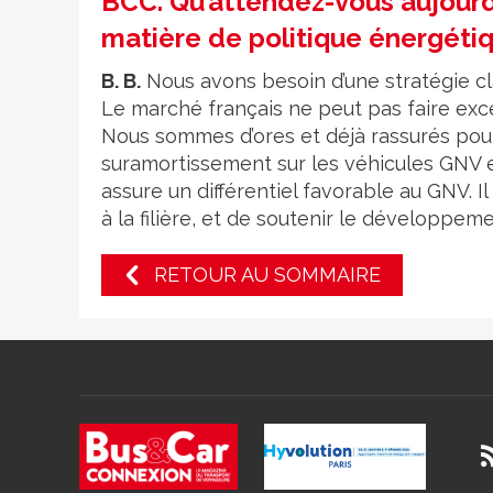
BCC. Qu’attendez-vous aujourd
matière de politique énergétiq
B. B.
Nous avons besoin d’une stratégie cla
Le marché français ne peut pas faire exc
Nous sommes d’ores et déjà rassurés pour
suramortissement sur les véhicules GNV et
assure un différentiel favorable au GNV. 
à la filière, et de soutenir le développem
RETOUR AU SOMMAIRE