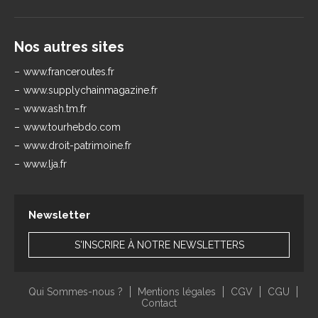
Nos autres sites
www.franceroutes.fr
www.supplychainmagazine.fr
www.ash.tm.fr
www.tourhebdo.com
www.droit-patrimoine.fr
www.lja.fr
Newsletter
S'INSCRIRE À NOTRE NEWSLETTERS
Qui Sommes-nous ?
Mentions légales
CGV
CGU
Contact