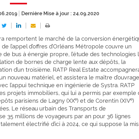
06.2019
Dernière Mise à jour :
24.09.2020
ra remportent le marché de la conversion énergéti
 de l’appel d’offres d’Orléans Métropole couvre un
 de bus à énergie propre, l’étude des technologies 
llation de bornes de charge lente aux dépôts, la
éation d’un troisième. RATP Real Estate accompagner
 d’un nouveau matériel, et assistera le maître d’ouvrag
ec l’appui technique en ingénierie de Systra. RATP
s projets immobiliers, qui lui a permis par exemple
e
e
épôts parisiens de Lagny (XX
) et de Corentin (XIV
)
ées. Le réseau urbain des Transports de
lise 35 millions de voyageurs par an pour 36 lignes
otalement électrifié d’ici à 2024, ce qui suppose la mi