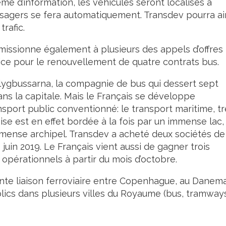
ème d’information, les véhicules seront localisés à
agers se fera automatiquement. Transdev pourra ai
rafic.
missionne également à plusieurs des appels d’offres
rice pour le renouvellement de quatre contrats bus.
Flygbussarna, la compagnie de bus qui dessert sept
ans la capitale. Mais le Français se développe
port public conventionné: le transport maritime, tr
se est en effet bordée à la fois par un immense lac, 
immense archipel. Transdev a acheté deux sociétés de
3 juin 2019. Le Français vient aussi de gagner trois
 opérationnels à partir du mois d’octobre.
ante liaison ferroviaire entre Copenhague, au Danema
lics dans plusieurs villes du Royaume (bus, tramway