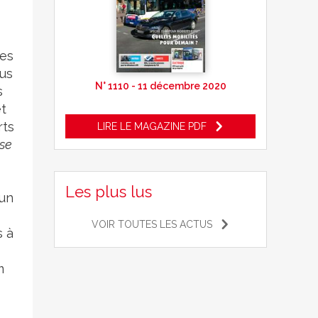
res
lus
N° 1110 - 11 décembre 2020
s
t
rts
LIRE LE MAGAZINE PDF
se
Les plus lus
’un
VOIR TOUTES LES ACTUS
s à
m