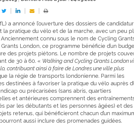
fL) a annoncé l’ouverture des dossiers de candidatu
 la pratique du vélo et de la marche, avec un peu p
. Anciennement connu sous le nom de Cycling Grant
g Grants London, ce programme bénéficie d’un budge
ure des projets piétons. Le nombre de projets couve
ant de 30 à 60. «
Walking and Cycling Grants London vi
o, contribuant ainsi à faire de Londres une ville plus
que la régie de transports londonienne. Parmi les
ves destinées à favoriser la pratique du vélo auprès d
andicap ou précarisées (sans abris, quartiers
ctuelles et antérieures comprennent des entraînement
isés par les débutants et les personnes âgées) et des
rojets retenus, qui bénéficieront chacun d’un maximu
 pourront aussi inclure des promenades guidées.