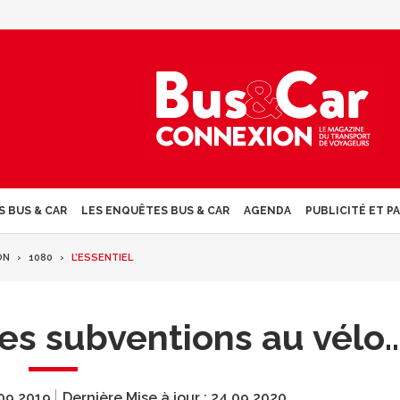
S BUS & CAR
LES ENQUÊTES BUS & CAR
AGENDA
PUBLICITÉ ET P
ON
1080
L’ESSENTIEL
es subventions au vélo
09.2019
Dernière Mise à jour :
24.09.2020