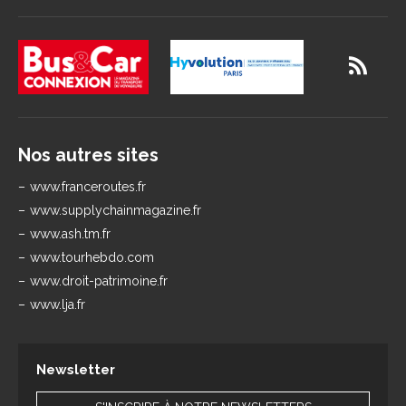
Nos autres sites
www.franceroutes.fr
www.supplychainmagazine.fr
www.ash.tm.fr
www.tourhebdo.com
www.droit-patrimoine.fr
www.lja.fr
Newsletter